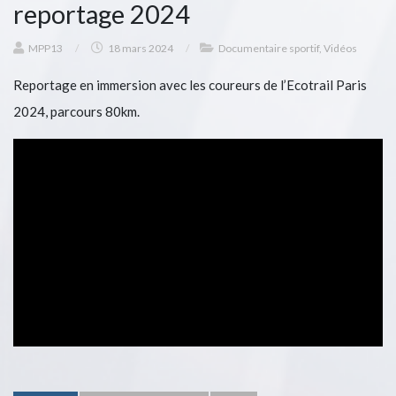
reportage 2024
MPP13
/
18 mars 2024
/
Documentaire sportif
,
Vidéos
Reportage en immersion avec les coureurs de l’Ecotrail Paris
2024, parcours 80km.